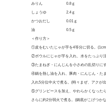
みりん 0.8ｇ
しょうゆ 2.4ｇ
かつおだし 0.01ｇ
油 0.5ｇ
＜作り方＞
①皮をむいたじゃが芋を4等分に切る。(1c
②ボウルにじゃが芋を入れ、水をたっぷり
③たまねぎ・にんじんを小さめの乱切りに
④鍋を熱し油を入れ、豚肉・にんじん・た
入れ5分位中火で煮る。(時々まぜ、アクが出
⑤グリンピースを加え、やわらかくなった
さらに約2分弱火で煮る。(鍋底がこげつか