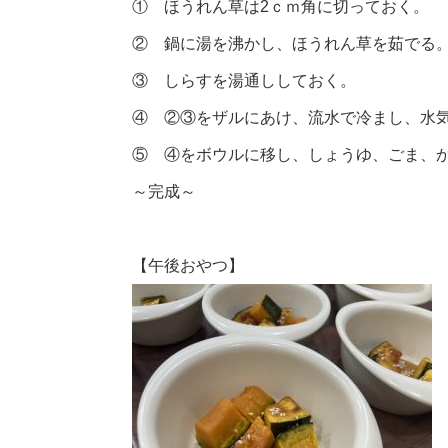
① ほうれん草は2ｃｍ角に切っておく。
② 鍋に湯を沸かし、ほうれん草を茹でる
③ しらすを湯通ししておく。
④ ②③をザルにあけ、流水で冷まし、水
⑤ ④をボウルに移し、しょうゆ、ごま、
～完成～
【午後おやつ】