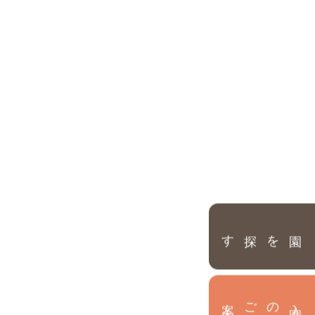
園を探す
内
入
園
のご案