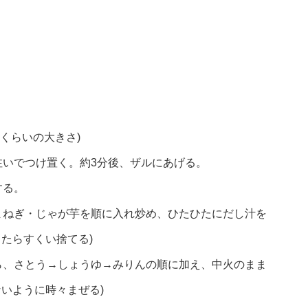
mくらいの大きさ)
注いでつけ置く。約3分後、ザルにあげる。
する。
まねぎ・じゃが芋を順に入れ炒め、ひたひたにだし汁を
たらすくい捨てる)
ら、さとう→しょうゆ→みりんの順に加え、中火のまま
ないように時々まぜる)