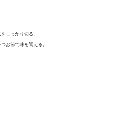
。
気をしっかり切る。
かつお節で味を調える。