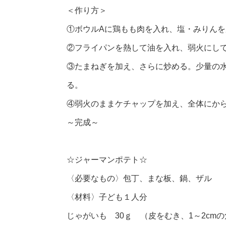
＜作り方＞
①ボウルAに鶏もも肉を入れ、塩・みりんを
②フライパンを熱して油を入れ、弱火にし
③たまねぎを加え、さらに炒める。少量の
る。
④弱火のままケチャップを加え、全体にか
～完成～
☆ジャーマンポテト☆
〈必要なもの〉包丁、まな板、鍋、ザル
〈材料〉子ども１人分
じゃがいも 30ｇ （皮をむき、1～2cm