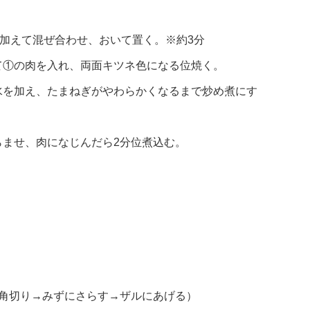
加えて混ぜ合わせ、おいて置く。※約3分
て①の肉を入れ、両面キツネ色になる位焼く。
水を加え、たまねぎがやわらかくなるまで炒め煮にす
らませ、肉になじんだら2分位煮込む。
の角切り→みずにさらす→ザルにあげる）