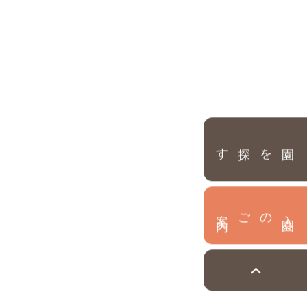
園を探す
内
入
園
のご案