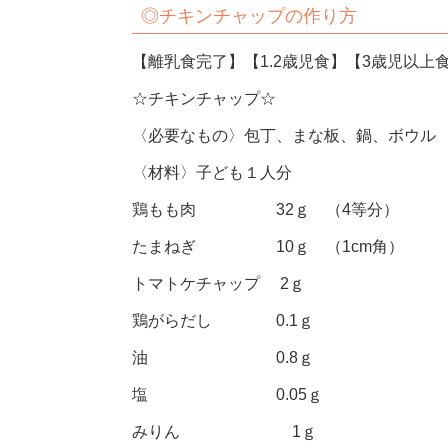
◎チキンチャップの作り方
【離乳食完了】【1.2歳児食】【3歳児以上
☆チキンチャップ☆
〈必要なもの〉包丁、まな板、鍋、ボウル
〈材料〉子ども１人分
鶏もも肉 32ｇ （4等分）
たまねぎ 10ｇ （1cm角）
トマトケチャップ 2ｇ
鶏がらだし 0.1ｇ
油 0.8ｇ
塩 0.05ｇ
みりん 1ｇ