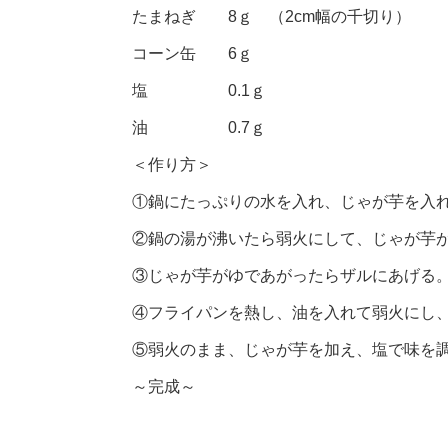
たまねぎ 8ｇ （2cm幅の千切り）
コーン缶 6ｇ
塩 0.1ｇ
油 0.7ｇ
＜作り方＞
①鍋にたっぷりの水を入れ、じゃが芋を入
②鍋の湯が沸いたら弱火にして、じゃが芋が
③じゃが芋がゆであがったらザルにあげる
④フライパンを熱し、油を入れて弱火にし
⑤弱火のまま、じゃが芋を加え、塩で味を調
～完成～