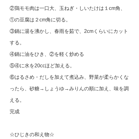
②鶏モモ肉は一口大、玉ねぎ・しいたけは１cm角、
①の豆腐は２cm角に切る。
③鍋に湯を沸かし、春雨を茹で、2cmくらいにカット
する。
④鍋に油をひき、②を軽く炒める
⑤④に水を20ccほど加える。
⑥はるさめ・だしを加えて煮込み、野菜が柔らかくな
ったら、砂糖→しょうゆ→みりんの順に加え、味を調
える。
完成
☆ひじきの和え物☆