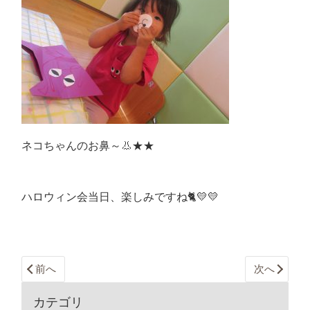
ネコちゃんのお鼻～👃★★
ハロウィン会当日、楽しみですね🐈💛💛
前へ
次へ
カテゴリ