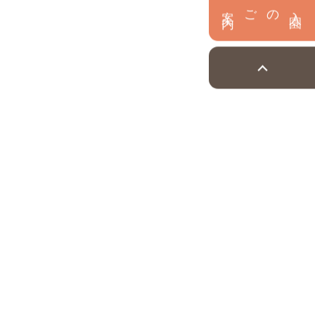
内
入
園
のご案