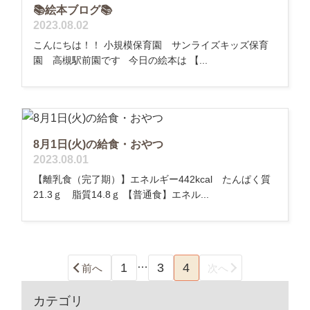
📚絵本ブログ📚
2023.08.02
こんにちは！！ 小規模保育園 サンライズキッズ保育
園 高槻駅前園です 今日の絵本は 【...
8月1日(火)の給食・おやつ
2023.08.01
【離乳食（完了期）】エネルギー442kcal たんぱく質
21.3ｇ 脂質14.8ｇ 【普通食】エネル...
…
1
3
4
前へ
次へ
カテゴリ