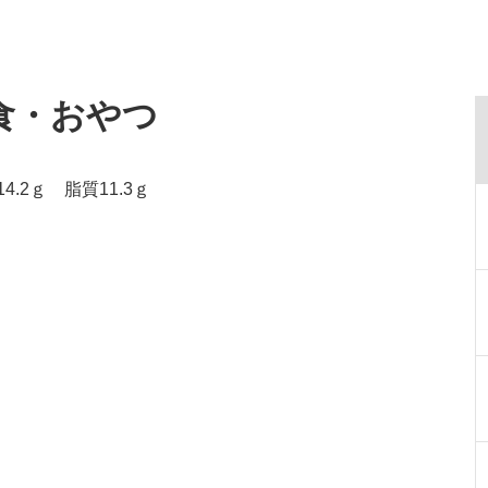
食・おやつ
.2ｇ 脂質11.3ｇ