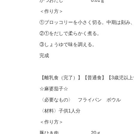
かつおだし 0.01ｇ
＜作り方＞
①ブロッコリーを小さく切る。中期は刻み
②①をだしで柔らかく煮る。
③しょうゆで味を調える。
完成
【離乳食（完了）】【普通食】【3歳児以上
☆麻婆茄子☆
〈必要なもの〉 フライパン ボウル
〈材料〉子供1人分
＜作り方＞
豚ひき肉 20ｇ