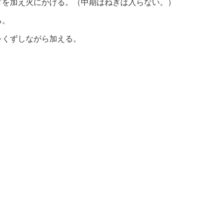
ぎを加え火にかける。（中期はねぎは入らない。）
る。
をくずしながら加える。