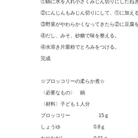
①鍋に水を入れ小さくみじん切りにしたね
②にんじんもみじん切りにして、①に加え
③野菜がやわらかくなってきたら②に豆腐
④だし、みそ、砂糖で味を整える。
④水溶き片栗粉でとろみをつける。
完成
☆ブロッコリーの柔らか煮☆
〈必要なもの〉 鍋
〈材料〉子ども１人分
ブロッコリー 15ｇ
しょうゆ 0.8ｇ