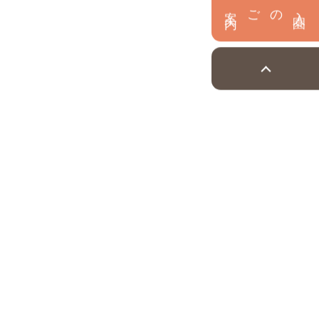
内
入
園
のご案