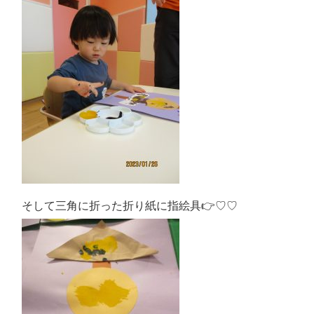
そして三角に折った折り紙に指絵具👉♡♡