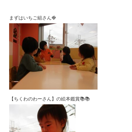
まずはいちご組さん🍓
【ちくわのわーさん】の絵本鑑賞📚📚