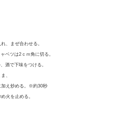
入れ、まぜ合わせる。
キャベツは2ｃｍ角に切る。
ゆ、酒で下味をつける。
まま、
加え炒める。※約30秒
炒め火を止める。