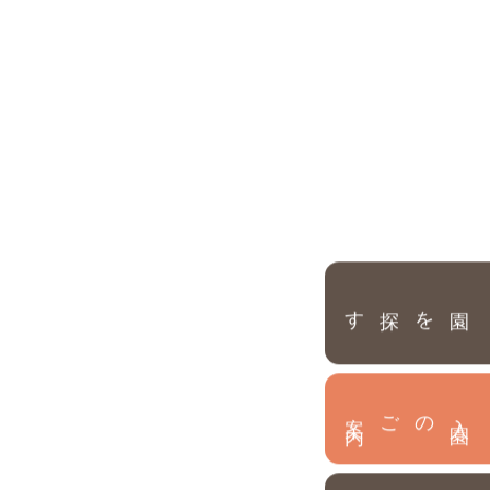
園を探す
内
入
園
のご案