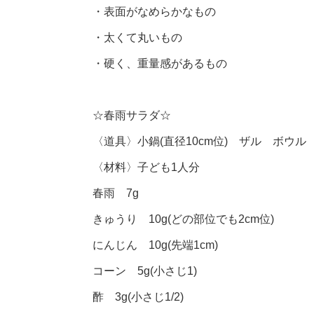
・表面がなめらかなもの
・太くて丸いもの
・硬く、重量感があるもの
☆春雨サラダ☆
〈道具〉小鍋(直径10cm位) ザル ボウル
〈材料〉子ども1人分
春雨 7g
きゅうり 10g(どの部位でも2cm位)
にんじん 10g(先端1cm)
コーン 5g(小さじ1)
酢 3g(小さじ1/2)