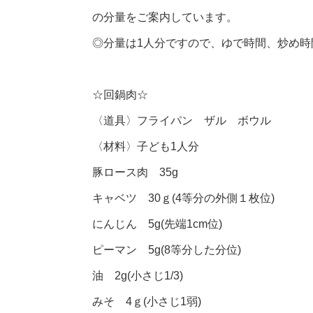
の分量をご案内しています。
◎分量は1人分ですので、ゆで時間、炒め
☆回鍋肉☆
〈道具〉フライパン ザル ボウル
〈材料〉子ども1人分
豚ロース肉 35g
キャベツ 30ｇ(4等分の外側１枚位)
にんじん 5g(先端1cm位)
ピーマン 5g(8等分した分位)
油 2g(小さじ1/3)
みそ 4ｇ(小さじ1弱)