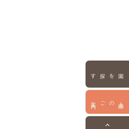
園を探す
内
入
園
のご案