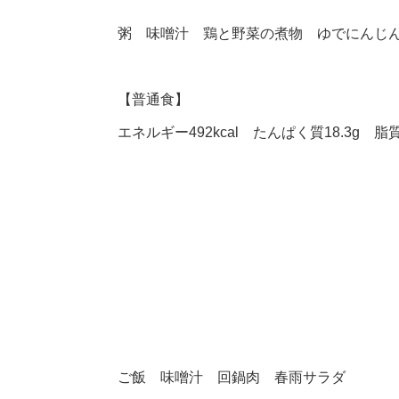
粥 味噌汁 鶏と野菜の煮物 ゆでにんじ
【普通食】
エネルギー492kcal たんぱく質18.3g 脂質1
ご飯 味噌汁 回鍋肉 春雨サラダ