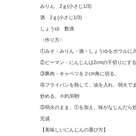
みりん 2ｇ(小さじ1/3)
酒 2ｇ(小さじ1/3)
しょうゆ 数滴
〈作り方〉
①みそ・みりん・酒・しょうゆをボウルに
②ピーマン・にんじんは2cmの千切りにす
③豚肉・キャベツを２cm角に切る。
④フライパンを熱して、油を入れ、弱火で
炒める。※約30秒
⑤弱火のまま、①を加え、味がなじんだら
完成
【美味しいにんじんの選び方】