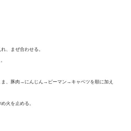
入れ、まぜ合わせる。
る。
まま、豚肉→にんじん→ピーマン→キャベツを順に加え
炒め火を止める。