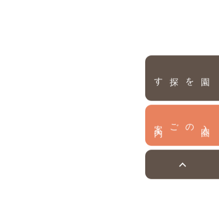
園を探す
内
入
園
のご案