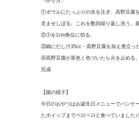
〈作り方〉
①ボウルにたっぷりの水を注ぎ、高野豆腐
含ませしぼる。これを数回繰り返し洗う。
②①を1cm角位に切る。
③鍋にだし汁35cc・高野豆腐を加え煮立
④高野豆腐が茶色く色づいたら火を止める
完成
【園の様子】
今日のおやつはお誕生日メニューでパンケ
たホイップまでペロペロと食べていました