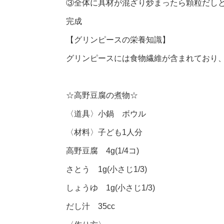
③全体に具材が混ざり炒まったら顆粒だし
完成
【グリンピースの栄養知識】
グリンピースには食物繊維が含まれており
☆高野豆腐の煮物☆
〈道具〉小鍋 ボウル
〈材料〉子ども1人分
高野豆腐 4g(1/4コ)
さとう 1g(小さじ1/3)
しょうゆ 1g(小さじ1/3)
だし汁 35cc