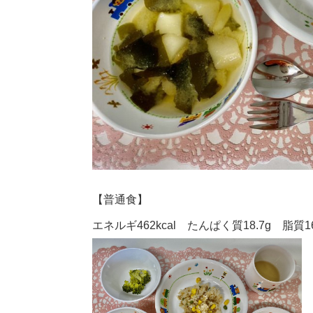
【普通食】
エネルギ462kcal たんぱく質18.7g 脂質16