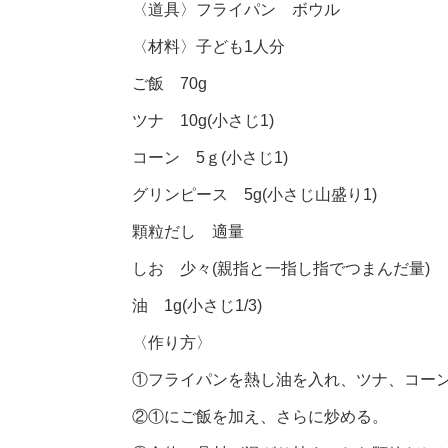
〈道具〉フライパン ボウル
〈材料〉子ども1人分
ご飯 70g
ツナ 10g(小さじ1)
コーン 5ｇ(小さじ1)
グリンピース 5g(小さじ山盛り1)
顆粒だし 適量
しお 少々(親指と一指し指でつまんだ量)
油 1g(小さじ1/3)
〈作り方〉
①フライパンを熱し油を入れ、ツナ、コー
②①にご飯を加え、さらに炒める。