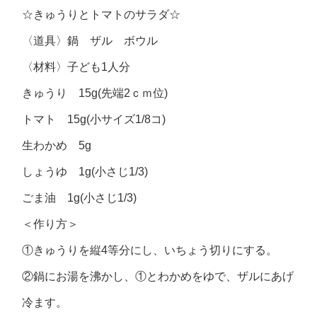
☆きゅうりとトマトのサラダ☆
〈道具〉鍋 ザル ボウル
〈材料〉子ども1人分
きゅうり 15g(先端2ｃｍ位)
トマト 15g(小サイズ1/8コ)
生わかめ 5g
しょうゆ 1g(小さじ1/3)
ごま油 1g(小さじ1/3)
＜作り方＞
①きゅうりを縦4等分にし、いちょう切りにする。
②鍋にお湯を沸かし、①とわかめをゆで、ザルにあげ
冷ます。