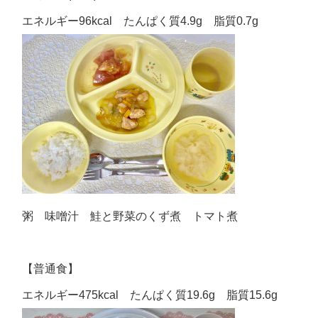
エネルギー96kcal たんぱく質4.9g 脂質0.7g
粥 味噌汁 鮭と野菜のくず煮 トマト煮
【普通食】
エネルギー475kcal たんぱく質19.6g 脂質15.6g