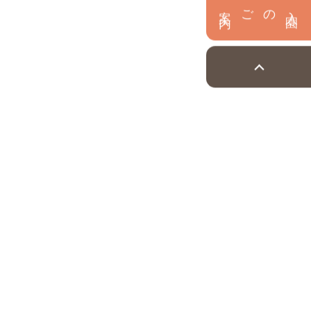
内
入
園
のご案