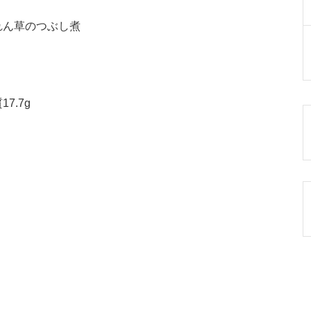
れん草のつぶし煮
7.7g