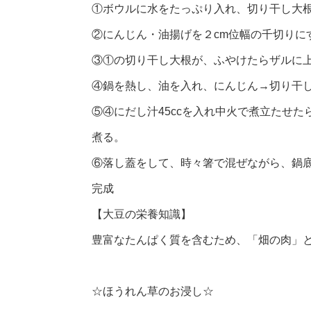
①ボウルに水をたっぷり入れ、切り干し大根
②にんじん・油揚げを２cm位幅の千切りに
③①の切り干し大根が、ふやけたらザルに上
④鍋を熱し、油を入れ、にんじん→切り干
⑤④にだし汁45ccを入れ中火で煮立たせ
煮る。
⑥落し蓋をして、時々箸で混ぜながら、鍋
完成
【大豆の栄養知識】
豊富なたんぱく質を含むため、「畑の肉」
☆ほうれん草のお浸し☆