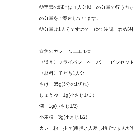
◎実際の調理は４人分以上の分量で行う方
の分量をご案内しています。
◎分量は1人分ですので、ゆで時間、炒め
☆魚のカレームニエル☆
〈道具〉フライパン ペーパー ピンセット
〈材料〉子ども1人分
さけ 35g(3分の1切れ)
しょうゆ 1g(小さじ1/３)
酒 1g(小さじ1/2)
小麦粉 3g(小さじ1/2)
カレー粉 少々(親指と人差し指でつまんだ量