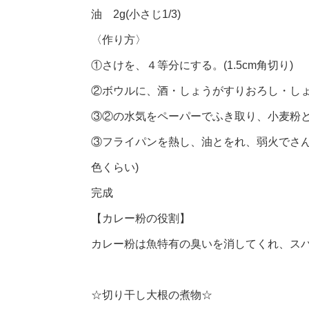
油 2g(小さじ1/3)
〈作り方〉
①さけを、４等分にする。(1.5cm角切り)
②ボウルに、酒・しょうがすりおろし・し
③②の水気をペーパーでふき取り、小麦粉
③フライパンを熱し、油とをれ、弱火でさん
色くらい)
完成
【カレー粉の役割】
カレー粉は魚特有の臭いを消してくれ、ス
☆切り干し大根の煮物☆