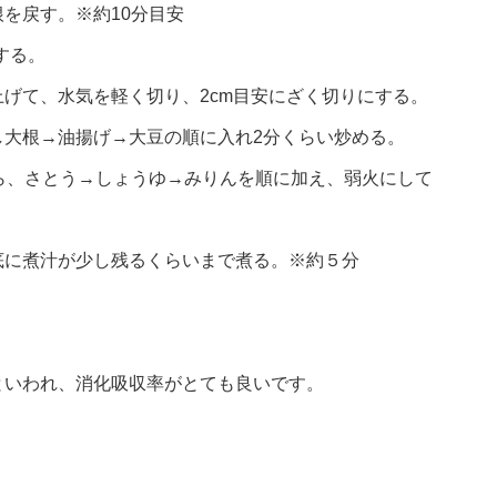
を戻す。※約10分目安
する。
げて、水気を軽く切り、2cm目安にざく切りにする。
し大根→油揚げ→大豆の順に入れ2分くらい炒める。
たら、さとう→しょうゆ→みりんを順に加え、弱火にして
底に煮汁が少し残るくらいまで煮る。※約５分
といわれ、消化吸収率がとても良いです。