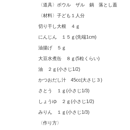
〈道具〉ボウル ザル 鍋 落とし蓋
〈材料〉子ども１人分
切り干し大根 ４ｇ
にんじん １５ｇ(先端1cm)
油揚げ ５ｇ
大豆水煮缶 ８ｇ(5粒くらい)
油 ２ｇ(小さじ1/2)
かつおだし汁 45cc(大さじ３)
さとう １ｇ(小さじ1/3)
しょうゆ ２ｇ(小さじ1/2)
みりん １ｇ(小さじ1/3)
〈作り方〉