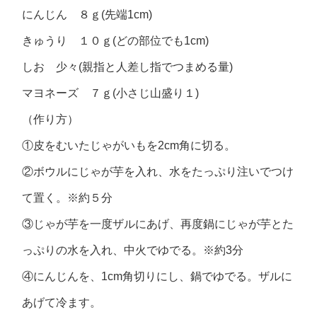
にんじん ８ｇ(先端1cm)
きゅうり １０ｇ(どの部位でも1cm)
しお 少々(親指と人差し指でつまめる量)
マヨネーズ ７ｇ(小さじ山盛り１)
（作り方）
①皮をむいたじゃがいもを2cm角に切る。
②ボウルにじゃが芋を入れ、水をたっぷり注いでつけ
て置く。※約５分
③じゃが芋を一度ザルにあげ、再度鍋にじゃが芋とた
っぷりの水を入れ、中火でゆでる。※約3分
④にんじんを、1cm角切りにし、鍋でゆでる。ザルに
あげて冷ます。