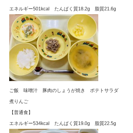
エネルギー501kcal たんぱく質18.2g 脂質21.6g
ご飯 味噌汁 豚肉のしょうが焼き ポテトサラダ
煮りんご
【普通食】
エネルギー534kcal たんぱく質19.0g 脂質22.5g