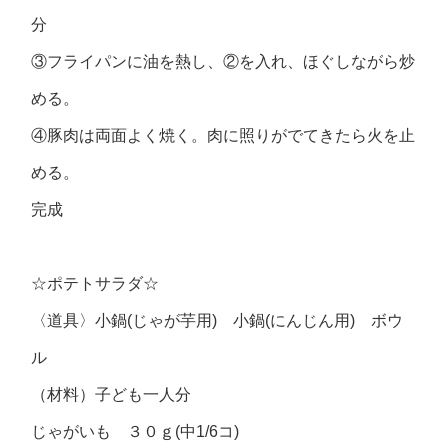
分
③フライパンに油を熱し、②を入れ、ほぐしながら炒
める。
④豚肉は両面よく焼く。肉に照りがでてきたら火を止
める。
完成
☆ポテトサラダ☆
〈道具〉小鍋(じゃが芋用) 小鍋(にんじん用) ボウ
ル
（材料）子ども一人分
じゃがいも ３０ｇ(中1/6コ)