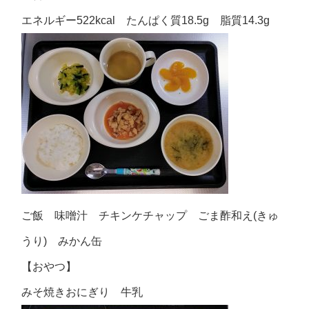
エネルギー522kcal たんぱく質18.5g 脂質14.3g
ご飯 味噌汁 チキンケチャップ ごま酢和え(きゅ
うり) みかん缶
【おやつ】
みそ焼きおにぎり 牛乳