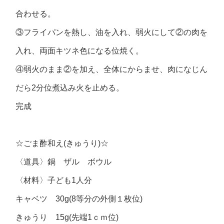
合わせる。
③フライパンを熱し、油を入れ、弱火にして②の肉を
入れ、両面キツネ色になる位焼く。
④弱火のまま②を加え、全体にからませ、肉になじん
だら2分位煮込み火を止める。
完成
☆ごま酢和え(きゅうり)☆
〈道具〉鍋 ザル ボウル
〈材料〉子ども1人分
キャベツ 30g(8等分の外側１枚位)
きゅうり 15g(先端1ｃｍ位)