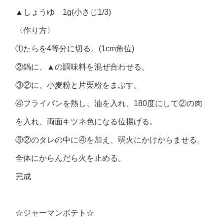
▲しょうゆ 1g(小さじ1/3)
〈作り方〉
①たらを4等分に切る。(1cm角位)
②鍋に、▲の調味料を混ぜ合わせる。
③②に、小麦粉と片栗粉をまぶす。
④フライパンを熱し、油を入れ、180度にして②の肉
を入れ、両面キツネ色になる位揚げる。
⑤②のタレの中に④を加え、弱火にかけからませる。
全体にからんだら火を止める。
完成
☆ジャーマンポテト☆