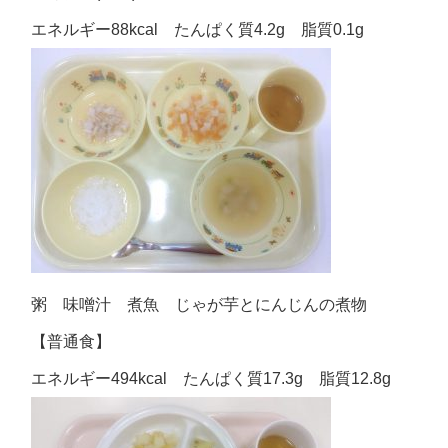
エネルギー88kcal たんぱく質4.2g 脂質0.1g
粥 味噌汁 煮魚 じゃが芋とにんじんの煮物
【普通食】
エネルギー494kcal たんぱく質17.3g 脂質12.8g