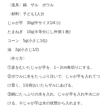
〈道具〉鍋 ザル ボウル
〈材料〉子ども1人分
じゃが芋 30g(中サイズ1/4コ)
たまねぎ 10g(８等分にし外側１枚)
コーン 5g(小さじ1位)
油 2g(小さじ1/2)
〈作り方〉
①皮をむいたじゃが芋を、1～2cm角切りにする。
②ボウルに水をたっぷり注いで、じゃが芋を入れてつ
け置く。1分程おいたらザルにあげる。
③鍋にたっぷりの水を入れ、じゃが芋を入れ中火にか
ける。※じゃが芋は水の状態から入れます。