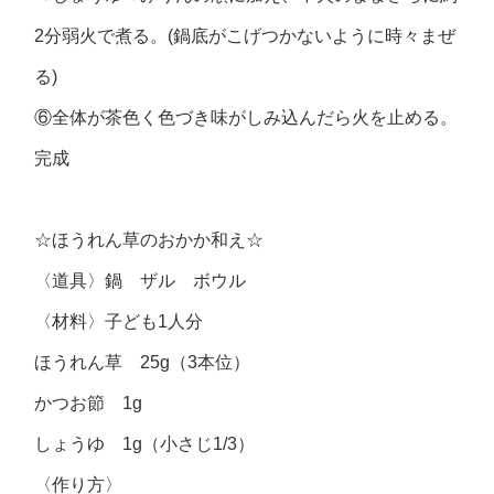
2分弱火で煮る。(鍋底がこげつかないように時々まぜ
る)
⑥全体が茶色く色づき味がしみ込んだら火を止める。
完成
☆ほうれん草のおかか和え☆
〈道具〉鍋 ザル ボウル
〈材料〉子ども1人分
ほうれん草 25g（3本位）
かつお節 1g
しょうゆ 1g（小さじ1/3）
〈作り方〉