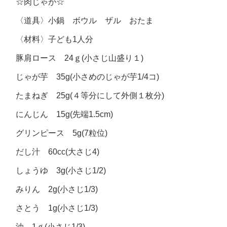
☆肉じゃが☆
〈道具〉小鍋 ボウル ザル おたま
〈材料〉子ども1人分
豚肩ロース 24ｇ(小さじ山盛り１)
じゃが芋 35g(小さめのじゃが芋1/4コ)
たまねぎ 25g(４等分にして外側１枚分)
にんじん 15g(先端1.5cm)
グリンピース 5g(7粒位)
だし汁 60cc(大さじ4)
しょうゆ 3g(小さじ1/2)
みりん 2g(小さじ1/3)
さとう 1g(小さじ1/3)
油 1ｇ(小さじ1/3)