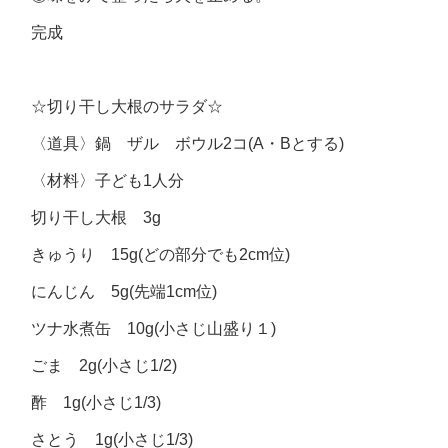
完成
☆切り干し大根のサラダ☆
〈道具〉鍋 ザル ボウル2コ(A・Bとする)
〈材料〉子ども1人分
切り干し大根 3g
きゅうり 15g(どの部分でも2cm位)
にんじん 5g(先端1cm位)
ツナ水煮缶 10g(小さじ山盛り１)
ごま 2g(小さじ1/2)
酢 1g(小さじ1/3)
さとう 1g(小さじ1/3)