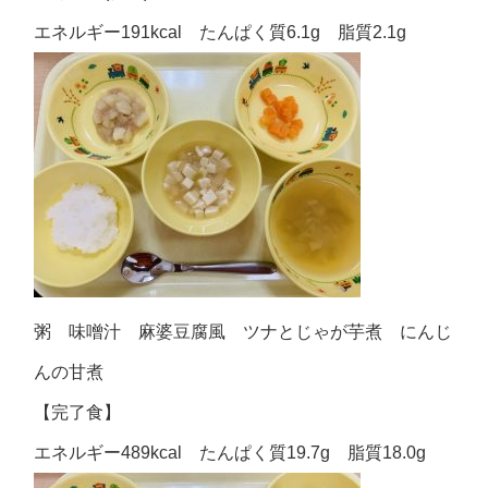
エネルギー191kcal たんぱく質6.1g 脂質2.1g
粥 味噌汁 麻婆豆腐風 ツナとじゃが芋煮 にんじ
んの甘煮
【完了食】
エネルギー489kcal たんぱく質19.7g 脂質18.0g