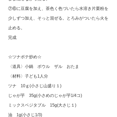
⑦⑥に豆腐を加え、茶色く色づいたら水溶き片栗粉を
少しずつ加え、そっと混ぜる。とろみがついたら火を
止める。
完成
☆ツナポテ炒め☆
〈道具〉小鍋 ボウル ザル おたま
〈材料〉子ども1人分
ツナ 10ｇ(小さじ山盛り１)
じゃが芋 35g(小さめのじゃが芋1/4コ)
ミックスベジタブル 15g(大さじ１)
油 1g(小さじ1/3)