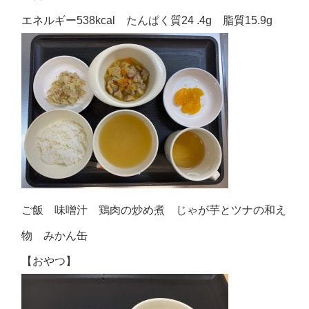
エネルギー538kcal たんぱく質24 .4g 脂質15.9g
ご飯 味噌汁 鶏肉の炒め煮 じゃが芋とツナの和え
物 みかん缶
【おやつ】