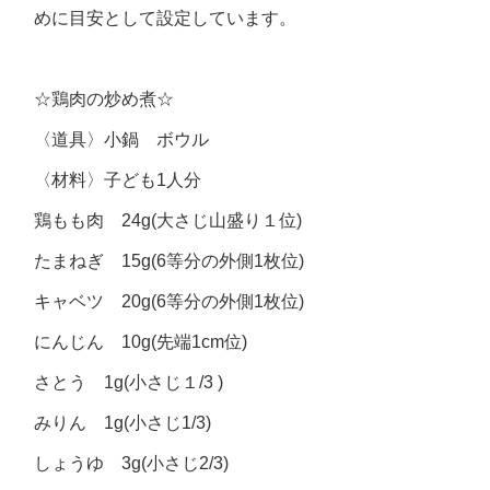
めに目安として設定しています。
☆鶏肉の炒め煮☆
〈道具〉小鍋 ボウル
〈材料〉子ども1人分
鶏もも肉 24g(大さじ山盛り１位)
たまねぎ 15g(6等分の外側1枚位)
キャベツ 20g(6等分の外側1枚位)
にんじん 10g(先端1cm位)
さとう 1g(小さじ１/3 )
みりん 1g(小さじ1/3)
しょうゆ 3g(小さじ2/3)