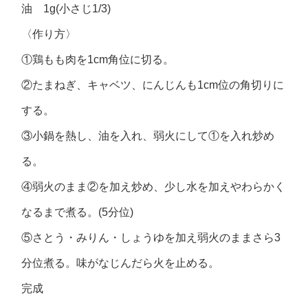
油 1g(小さじ1/3)
〈作り方〉
①鶏もも肉を1cm角位に切る。
②たまねぎ、キャベツ、にんじんも1cm位の角切りに
する。
③小鍋を熱し、油を入れ、弱火にして①を入れ炒め
る。
④弱火のまま②を加え炒め、少し水を加えやわらかく
なるまで煮る。(5分位)
⑤さとう・みりん・しょうゆを加え弱火のままさら3
分位煮る。味がなじんだら火を止める。
完成