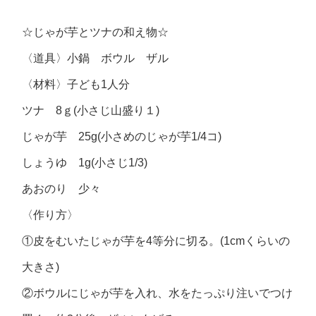
☆じゃが芋とツナの和え物☆
〈道具〉小鍋 ボウル ザル
〈材料〉子ども1人分
ツナ 8ｇ(小さじ山盛り１)
じゃが芋 25g(小さめのじゃが芋1/4コ)
しょうゆ 1g(小さじ1/3)
あおのり 少々
〈作り方〉
①皮をむいたじゃが芋を4等分に切る。(1cmくらいの
大きさ)
②ボウルにじゃが芋を入れ、水をたっぷり注いでつけ