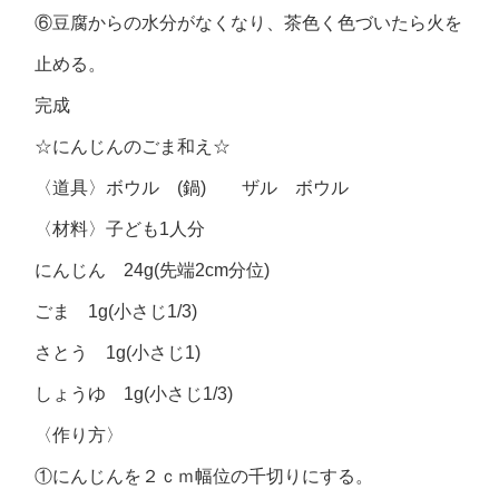
⑥豆腐からの水分がなくなり、茶色く色づいたら火を
止める。
完成
☆にんじんのごま和え☆
〈道具〉ボウル (鍋) ザル ボウル
〈材料〉子ども1人分
にんじん 24g(先端2cm分位)
ごま 1g(小さじ1/3)
さとう 1g(小さじ1)
しょうゆ 1g(小さじ1/3)
〈作り方〉
①にんじんを２ｃｍ幅位の千切りにする。