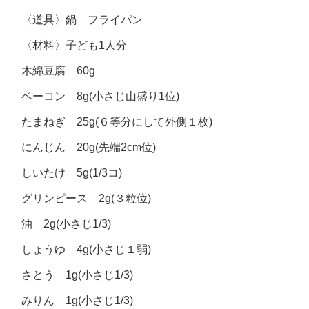
〈道具〉鍋 フライパン
〈材料〉子ども1人分
木綿豆腐 60g
ベーコン 8g(小さじ山盛り1位)
たまねぎ 25g(６等分にして外側１枚)
にんじん 20g(先端2cm位)
しいたけ 5g(1/3コ)
グリンピース 2g(３粒位)
油 2g(小さじ1/3)
しょうゆ 4g(小さじ１弱)
さとう 1g(小さじ1/3)
みりん 1g(小さじ1/3)