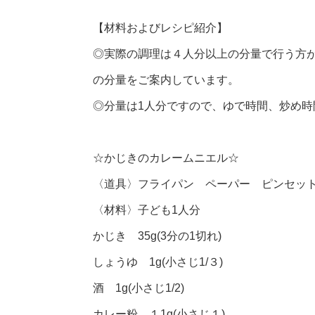
【材料およびレシピ紹介】
◎実際の調理は４人分以上の分量で行う方
の分量をご案内しています。
◎分量は1人分ですので、ゆで時間、炒め
☆かじきのカレームニエル☆
〈道具〉フライパン ペーパー ピンセット
〈材料〉子ども1人分
かじき 35g(3分の1切れ)
しょうゆ 1g(小さじ1/３)
酒 1g(小さじ1/2)
カレー粉 １1g(小さじ１)