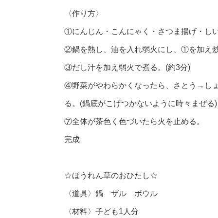
〈作り方〉
①にんじん・こんにゃく・さつま揚げ・しい
②鍋を熱し、油を入れ弱火にし、①を加え炒
③だし汁を加え弱火で煮る。(約3分)
④野菜がやわらかくなったら、さとう→し
る。(鍋底がこげつかないように時々まぜる)
⑦全体が茶色く色づいたら火を止める。
完成
☆ほうれん草のおひたし☆
〈道具〉鍋 ザル ボウル
〈材料〉子ども1人分