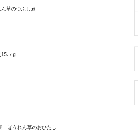
れん草のつぶし煮
15.７g
豆 ほうれん草のおひたし