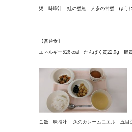
粥 味噌汁 鮭の煮魚 人参の甘煮 ほう
【普通食】
エネルギー526kcal たんぱく質22.9g 脂質
ご飯 味噌汁 魚のカレームニエル 五目