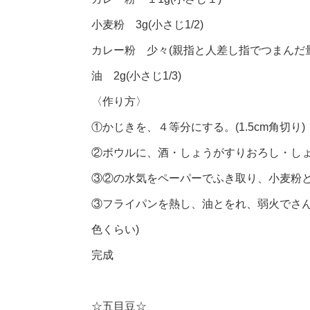
小麦粉 3g(小さじ1/2)
カレー粉 少々(親指と人差し指でつまんだ量
油 2g(小さじ1/3)
〈作り方〉
①かじきを、４等分にする。(1.5cm角切り)
②ボウルに、酒・しょうがすりおろし・し
③②の水気をペーパーでふき取り、小麦粉
③フライパンを熱し、油とをれ、弱火でさん
色くらい)
完成
☆五目豆☆