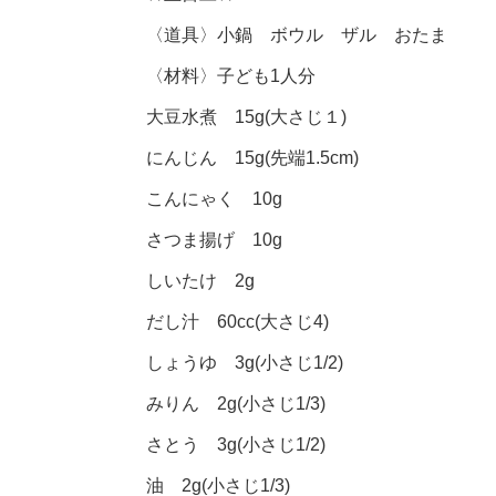
〈道具〉小鍋 ボウル ザル おたま
〈材料〉子ども1人分
大豆水煮 15g(大さじ１)
にんじん 15g(先端1.5cm)
こんにゃく 10g
さつま揚げ 10g
しいたけ 2g
だし汁 60cc(大さじ4)
しょうゆ 3g(小さじ1/2)
みりん 2g(小さじ1/3)
さとう 3g(小さじ1/2)
油 2g(小さじ1/3)