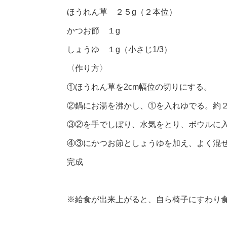
ほうれん草 ２５g（２本位）
かつお節 １g
しょうゆ １g（小さじ1/3）
〈作り方〉
①ほうれん草を2cm幅位の切りにする。
②鍋にお湯を沸かし、①を入れゆでる。約
③②を手でしぼり、水気をとり、ボウルに
④③にかつお節としょうゆを加え、よく混
完成
※給食が出来上がると、自ら椅子にすわり