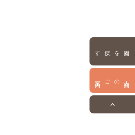
園を探す
内
入
園
のご案