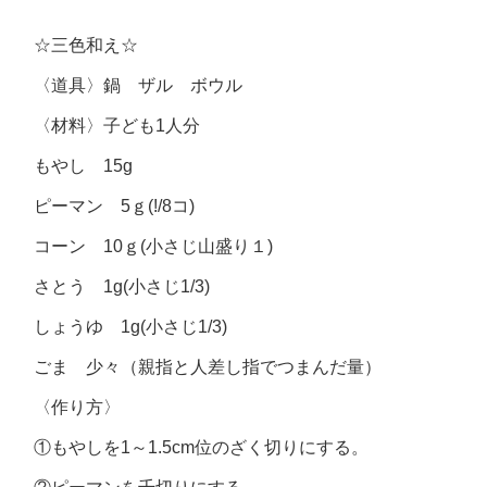
☆三色和え☆
〈道具〉鍋 ザル ボウル
〈材料〉子ども1人分
もやし 15g
ピーマン 5ｇ(!/8コ)
コーン 10ｇ(小さじ山盛り１)
さとう 1g(小さじ1/3)
しょうゆ 1g(小さじ1/3)
ごま 少々（親指と人差し指でつまんだ量）
〈作り方〉
①もやしを1～1.5cm位のざく切りにする。