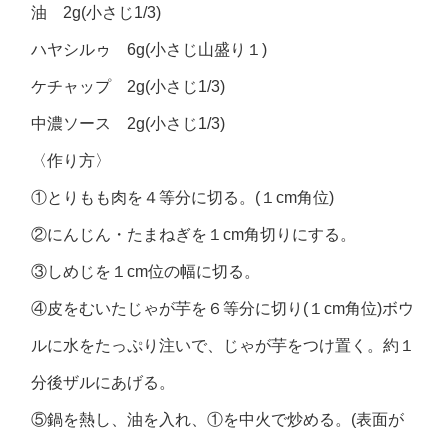
油 2g(小さじ1/3)
ハヤシルゥ 6g(小さじ山盛り１)
ケチャップ 2g(小さじ1/3)
中濃ソース 2g(小さじ1/3)
〈作り方〉
①とりもも肉を４等分に切る。(１cm角位)
②にんじん・たまねぎを１cm角切りにする。
③しめじを１cm位の幅に切る。
④皮をむいたじゃが芋を６等分に切り(１cm角位)ボウ
ルに水をたっぷり注いで、じゃが芋をつけ置く。約１
分後ザルにあげる。
⑤鍋を熱し、油を入れ、①を中火で炒める。(表面が