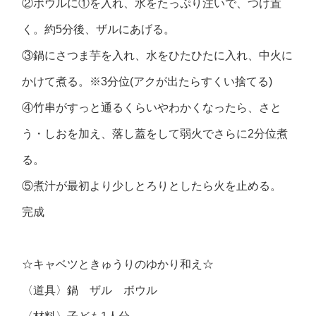
②ボウルに①を入れ、水をたっぷり注いで、つけ置
く。約5分後、ザルにあげる。
③鍋にさつま芋を入れ、水をひたひたに入れ、中火に
かけて煮る。※3分位(アクが出たらすくい捨てる)
④竹串がすっと通るくらいやわかくなったら、さと
う・しおを加え、落し蓋をして弱火でさらに2分位煮
る。
⑤煮汁が最初より少しとろりとしたら火を止める。
完成
☆キャベツときゅうりのゆかり和え☆
〈道具〉鍋 ザル ボウル