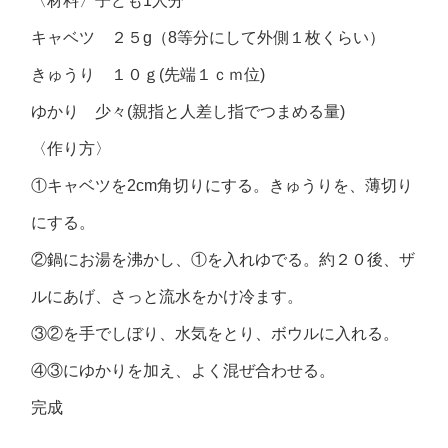
〈材料〉子ども1人分
キャベツ ２５g（8等分にして外側１枚くらい）
きゅうり １０ｇ(先端１ｃｍ位)
ゆかり 少々(親指と人差し指でつまめる量)
〈作り方〉
①キャベツを2cm角切りにする。きゅうりを、薄切り
にする。
②鍋にお湯を沸かし、①を入れゆでる。約２０後、ザ
ルにあげ、さっと流水をかけ冷ます。
③②を手でしぼり、水気をとり、ボウルに入れる。
④③にゆかりを加え、よく混ぜ合わせる。
完成