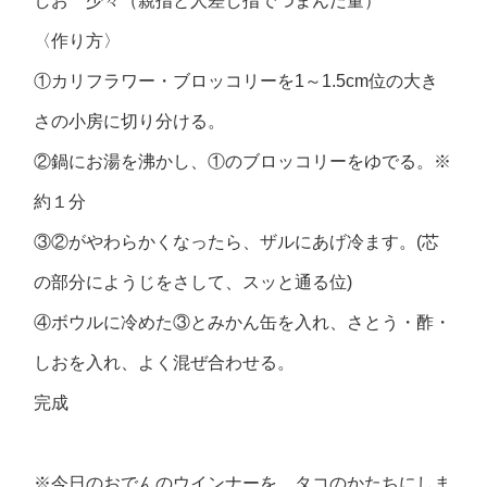
しお 少々（親指と人差し指でつまんだ量）
〈作り方〉
①カリフラワー・ブロッコリーを1～1.5cm位の大き
さの小房に切り分ける。
②鍋にお湯を沸かし、①のブロッコリーをゆでる。※
約１分
③②がやわらかくなったら、ザルにあげ冷ます。(芯
の部分にようじをさして、スッと通る位)
④ボウルに冷めた③とみかん缶を入れ、さとう・酢・
しおを入れ、よく混ぜ合わせる。
完成
※今日のおでんのウインナーを、タコのかたちにしま