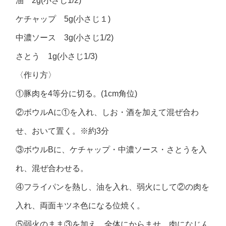
油 2g(小さじ1/2)
ケチャップ 5g(小さじ１)
中濃ソース 3g(小さじ1/2)
さとう 1g(小さじ1/3)
〈作り方〉
①豚肉を4等分に切る。(1cm角位)
②ボウルAに①を入れ、しお・酒を加えて混ぜ合わ
せ、おいて置く。※約3分
③ボウルBに、ケチャップ・中濃ソース・さとうを入
れ、混ぜ合わせる。
④フライパンを熱し、油を入れ、弱火にして②の肉を
入れ、両面キツネ色になる位焼く。
⑤弱火のまま③を加え、全体にからませ、肉になじん