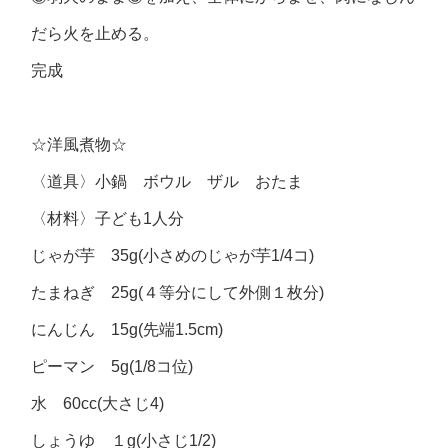
だら火を止める。
完成
☆洋風煮物☆
〈道具〉小鍋 ボウル ザル おたま
〈材料〉子ども1人分
じゃが芋 35g(小さめのじゃが芋1/4コ)
たまねぎ 25g(４等分にして外側１枚分)
にんじん 15g(先端1.5cm)
ピーマン 5g(1/8コ位)
水 60cc(大さじ4)
しょうゆ １g(小さじ1/2)