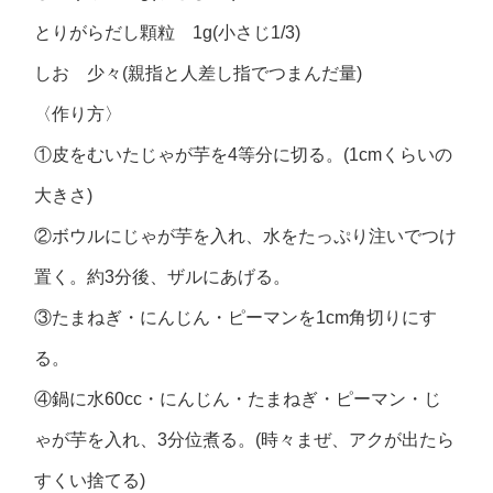
とりがらだし顆粒 1g(小さじ1/3)
しお 少々(親指と人差し指でつまんだ量)
〈作り方〉
①皮をむいたじゃが芋を4等分に切る。(1cmくらいの
大きさ)
②ボウルにじゃが芋を入れ、水をたっぷり注いでつけ
置く。約3分後、ザルにあげる。
③たまねぎ・にんじん・ピーマンを1cm角切りにす
る。
④鍋に水60cc・にんじん・たまねぎ・ピーマン・じ
ゃが芋を入れ、3分位煮る。(時々まぜ、アクが出たら
すくい捨てる)