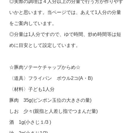
◎実際の調理は４人分以上の分量で行う方が作りやす
いかと思います。当ページでは、あえて1人分の分量
をご案内しています。
◎分量は1人分ですので、ゆで時間、炒め時間等は短
めに目安として設定しています。
☆豚肉ソテーケチャップからめ☆
〈道具〉フライパン ボウル2コ(A・B)
〈材料〉子ども1人分
豚肉 35g(ピンポン玉位の大きさの量)
しお 少々(親指と人差し指でつまんだ量)
酒 1g(小さじ１/3 )