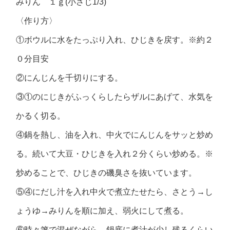
みりん １ｇ(小さじ1/3)
〈作り方〉
①ボウルに水をたっぷり入れ、ひじきを戻す。※約２
０分目安
②にんじんを千切りにする。
③①のにじきがふっくらしたらザルにあげて、水気を
かるく切る。
④鍋を熱し、油を入れ、中火でにんじんをサッと炒め
る。続いて大豆・ひじきを入れ２分くらい炒める。※
炒めることで、ひじきの磯臭さを抜いています。
⑤④にだし汁を入れ中火で煮立たせたら、さとう→し
ょうゆ→みりんを順に加え、弱火にして煮る。
⑥時々箸で混ぜながら、鍋底に煮汁が少し残るくらい