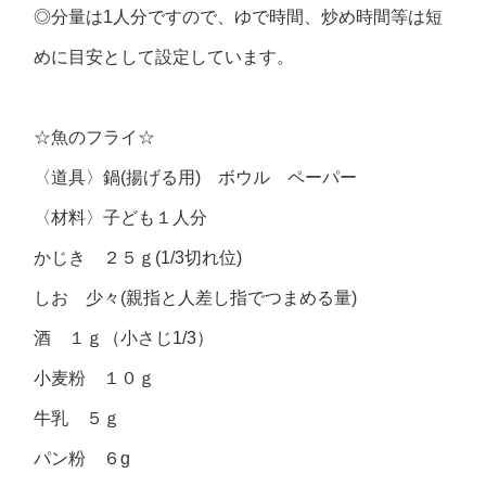
◎分量は1人分ですので、ゆで時間、炒め時間等は短
めに目安として設定しています。
☆魚のフライ☆
〈道具〉鍋(揚げる用) ボウル ペーパー
〈材料〉子ども１人分
かじき ２５ｇ(1/3切れ位)
しお 少々(親指と人差し指でつまめる量)
酒 １ｇ（小さじ1/3）
小麦粉 １０ｇ
牛乳 ５ｇ
パン粉 ６g