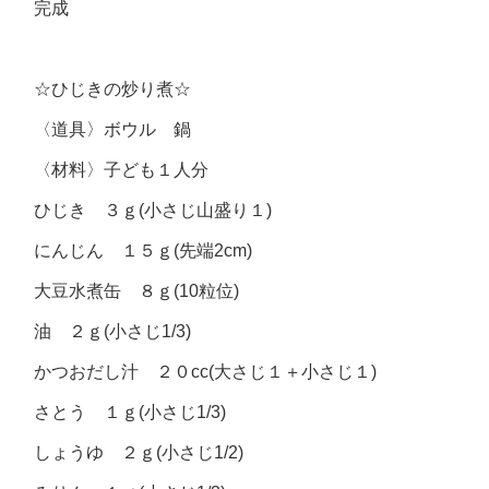
完成
☆ひじきの炒り煮☆
〈道具〉ボウル 鍋
〈材料〉子ども１人分
ひじき ３ｇ(小さじ山盛り１)
にんじん １５ｇ(先端2cm)
大豆水煮缶 ８ｇ(10粒位)
油 ２ｇ(小さじ1/3)
かつおだし汁 ２０cc(大さじ１＋小さじ１)
さとう １ｇ(小さじ1/3)
しょうゆ ２ｇ(小さじ1/2)