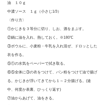
油 １０ｇ
中濃ソース １ｇ（小さじ1/3）
〈作り方〉
①かじきを３等分に切り、しお、酒をまぶす。
②鍋に油を入れ、熱しておく。※180℃
③ボウルに、小麦粉・牛乳を入れ混ぜ、ドロッとした
衣を作る。
⑤①の水気をペーパーで拭き取る。
⑥⑤全体に③の衣をつけて、パン粉をつけて油で揚げ
る。かじきが浮いてきてから１～２分揚げる。(途
中、何度か表裏、ひっくり返す)
⑦油からあげて、油をきる。