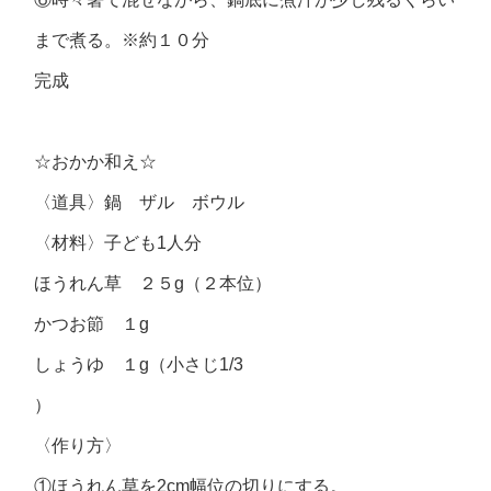
まで煮る。※約１０分
完成
☆おかか和え☆
〈道具〉鍋 ザル ボウル
〈材料〉子ども1人分
ほうれん草 ２５g（２本位）
かつお節 １g
しょうゆ １g（小さじ1/3
）
〈作り方〉
①ほうれん草を2cm幅位の切りにする。