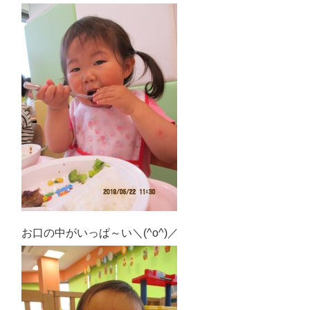
お口の中がいっぱ～い＼(^o^)／