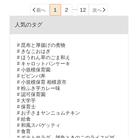
…
1
2
12
前へ
次へ
人気のタグ
昆布と厚揚げの煮物
きなこおはぎ
ほうれん草のごま和え
キャロットパンケーキ
小規模保育園
ビビンバ丼
小規模保育 相模原市
粉ふき芋カレー味
認可保育園
大学芋
保育士
お子さまヤンニョムチキン
給食
和風スパゲッティ
食育
ポテトサラダ、雑魚ときのこのライスピザ