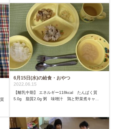
6月15日(水)の給食・おやつ
2022.06.15
【離乳中期】 エネルギー118kcal たんぱく質
5.0g 脂質2.0g 粥 味噌汁 鶏と野菜煮キャ...
く質