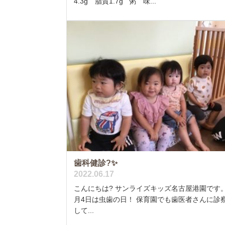
4.3g 脂質1.7g 粥 味...
歯科健診?✨
2022.06.17
こんにちは? サンライズキッズ名古屋港園です。
月4日は虫歯の日！ 保育園でも歯医者さんに診
して...