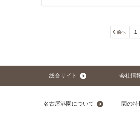
1
前へ
総合サイト
会社情
名古屋港園について
園の特