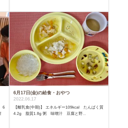
6月17日(金)の給食・おやつ
2022.06.17
 6
【離乳食(中期)】 エネルギー109kcal たんぱく質
察
4.2g 脂質1.8g 粥 味噌汁 豆腐と野...