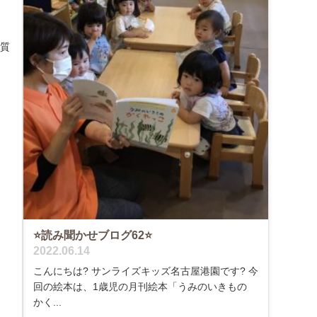
く質
⭐️読み聞かせブログ62⭐️
2022.06.14
こんにちは? サンライズキッズ名古屋港園です? 今
回の絵本は、1歳児の月刊絵本「うみのいきもの
かく...