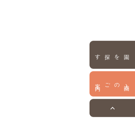
園を探す
内
入
園
のご案