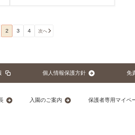
2
3
4
次へ
報
個人情報保護方針
免
長
入園のご案内
保護者専用マイペ