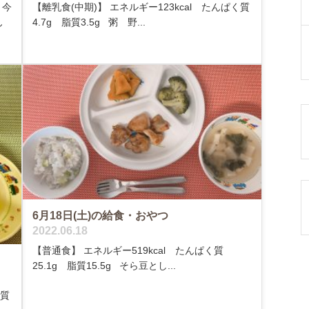
 今
【離乳食(中期)】 エネルギー123kcal たんぱく質
ん
4.7g 脂質3.5g 粥 野...
6月18日(土)の給食・おやつ
2022.06.18
【普通食】 エネルギー519kcal たんぱく質
25.1g 脂質15.5g そら豆とし...
く質