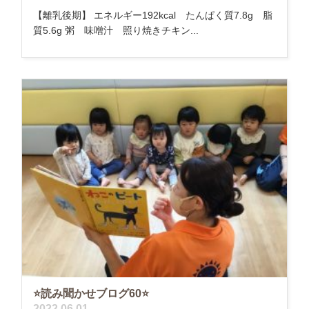
【離乳後期】 エネルギー192kcal たんぱく質7.8g 脂
質5.6g 粥 味噌汁 照り焼きチキン...
⭐️読み聞かせブログ60⭐️
2022.06.01