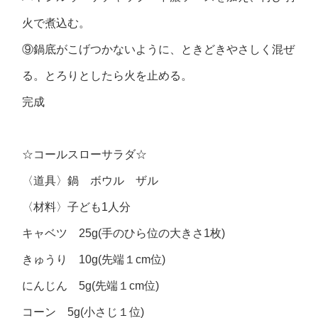
火で煮込む。
⑨鍋底がこげつかないように、ときどきやさしく混ぜ
る。とろりとしたら火を止める。
完成
☆コールスローサラダ☆
〈道具〉鍋 ボウル ザル
〈材料〉子ども1人分
キャベツ 25g(手のひら位の大きさ1枚)
きゅうり 10g(先端１cm位)
にんじん 5g(先端１cm位)
コーン 5g(小さじ１位)