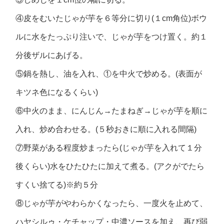
④皮をむいたじゃが芋を６等分に切り(１cm角位)ボウ
ルに水をたっぷり注いで、じゃが芋をつけ置く。約１
分後ザルにあげる。
⑤鍋を熱し、油を入れ、①を中火で炒める。(表面が
キツネ色になるくらい)
⑥中火のまま、にんじん→たまねぎ→じゃが芋を順に
入れ、炒め合わせる。(５秒おきに順に入れる間隔)
⑦野菜がある程度炒まったら(じゃが芋を入れて１分
後くらい)水をひたひたに加えて煮る。(アクがでたら
すくい捨てる)※約５分
⑧じゃが芋がやわらかくなったら、一度火を止めて、
ハヤシルゥ・ケチャップ・中濃ソースを加え、再び弱