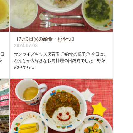
【7月3日㈬の給食・おやつ】
2024.07.03
い日
サンライズキッズ保育園 ◎給食の様子◎ 今日は、
管
みんなが大好きなお肉料理の回鍋肉でした！野菜
の中から...