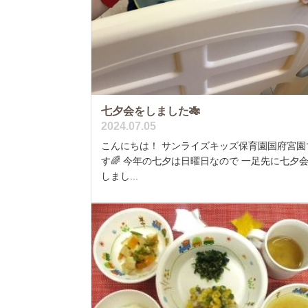
七夕会をしました🎋
2024.07.05
こんにちは！ サンライズキッズ保育園国府宮園
す🌈 今年の七夕は日曜日なので 一足先に七夕
しまし...