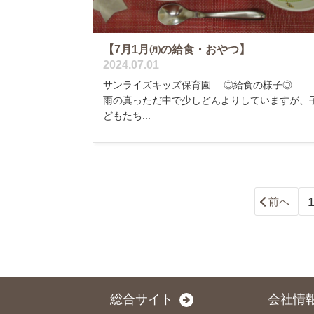
【7月1月㈪の給食・おやつ】
2024.07.01
サンライズキッズ保育園 ◎給食の様子◎ 
雨の真っただ中で少しどんよりしていますが、
どもたち...
前へ
総合サイト
会社情