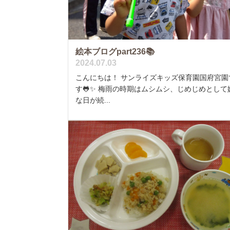
絵本ブログpart236📚
2024.07.03
こんにちは！ サンライズキッズ保育園国府宮園
す🐸✨ 梅雨の時期はムシムシ、じめじめとして
な日が続...