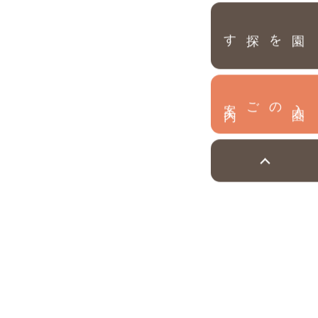
園を探す
内
入
園
のご案