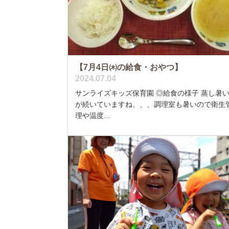
【7月4日㈭の給食・おやつ】
2024.07.04
サンライズキッズ保育園 ◎給食の様子 蒸し暑
が続いていますね、、、調理室も暑いので衛生
理や温度...