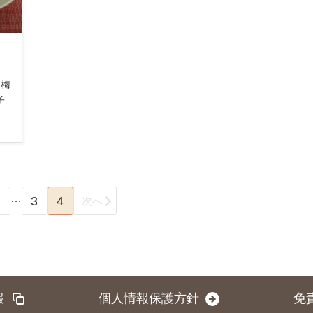
梅
子
…
1
3
4
次へ
報
個人情報保護方針
免