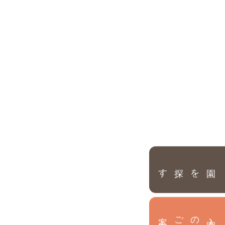
園を探す
内
入
園
のご案