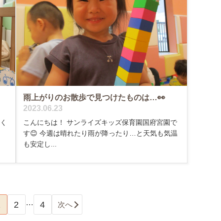
雨上がりのお散歩で見つけたものは…👀
2023.06.23
ぱく
こんにちは！ サンライズキッズ保育園国府宮園で
す😊 今週は晴れたり雨が降ったり…と天気も気温
も安定し...
…
1
2
4
次へ