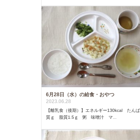
6月28日（水）の給食・おやつ
2023.06.28
【離乳食（後期）】エネルギー130kcal たん
質ｇ 脂質1.5ｇ 粥 味噌汁 マ...