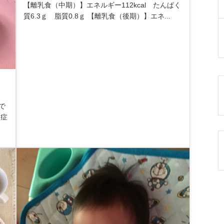
【離乳食（中期）】エネルギー112kcal たんぱく
質6.3ｇ 脂質0.8ｇ 【離乳食（後期）】エネ...
で
中症