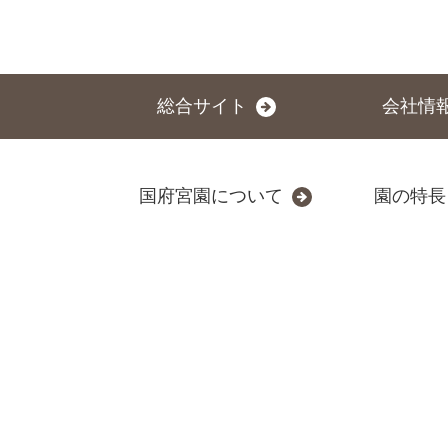
総合サイト
会社情
国府宮園について
園の特長