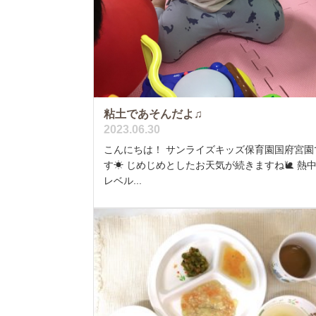
粘土であそんだよ♫
2023.06.30
こんにちは！ サンライズキッズ保育園国府宮園
す☀ じめじめとしたお天気が続きますね🐌 熱
レベル...