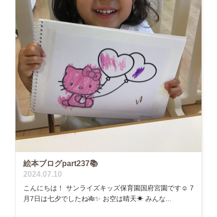
絵本ブログpart237📚
2024.07.10
こんにちは！ サンライズキッズ保育園国府宮園です☺ 7
月7日は七夕でしたね🎋✨ お空は晴天☀ みんな...