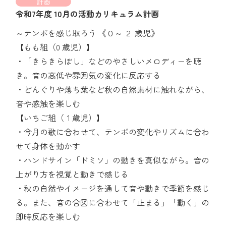
計画
令和7年度 10月の活動カリキュラム計画
～テンポを感じ取ろう 《０～ ２ 歳児》
【もも組（0 歳児）】
・「きらきらぼし」などのやさしいメロディーを聴
き。音の高低や雰囲気の変化に反応する
・どんぐりや落ち葉など秋の自然素材に触れながら、
音や感触を楽しむ
【いちご組（１歳児）】
・今月の歌に合わせて、テンポの変化やリズムに合わ
せて身体を動かす
・ハンドサイン「ドミソ」の動きを真似ながら。音の
上がり方を視覚と動きで感じる
・秋の自然やイメージを通して音や動きで季節を感じ
る。また、音の合図に合わせて「止まる」「動く」の
即時反応を楽しむ