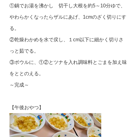
①鍋でお湯を沸かし 切干し大根を約5～10分ゆで、
やわらかくなったらザルにあげ、1cmのざく切りにす
る。
②乾燥わかめを水で戻し、１cm以下に細かく切りさ
っと茹でる。
③ボウルに、①②とツナを入れ調味料とごまを加え味
をととのえる。
～完成～
【午後おやつ】