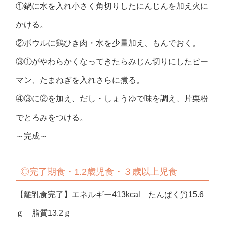
①鍋に水を入れ小さく角切りしたにんじんを加え火に
かける。
②ボウルに鶏ひき肉・水を少量加え、もんでおく。
③①がやわらかくなってきたらみじん切りにしたピー
マン、たまねぎを入れさらに煮る。
④③に②を加え、だし・しょうゆで味を調え、片栗粉
でとろみをつける。
～完成～
◎完了期食・1.2歳児食・３歳以上児食
【離乳食完了】エネルギー413kcal たんぱく質15.6
ｇ 脂質13.2ｇ