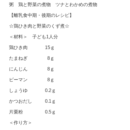
粥 鶏と野菜の煮物 ツナとわかめの煮物
【離乳食中期・後期のレシピ】
☆鶏ひき肉と野菜のくず煮☆
＜材料＞ 子ども1人分
鶏ひき肉 15ｇ
たまねぎ 8ｇ
にんじん 8ｇ
ピーマン 8ｇ
しょうゆ 0.2ｇ
かつおだし 0.1ｇ
片栗粉 0.5ｇ
＜作り方＞