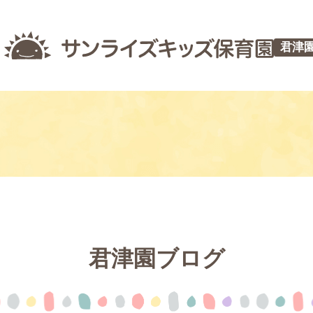
君津
君津園ブログ