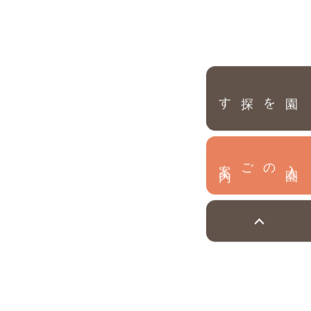
園を探す
内
入
園
のご案