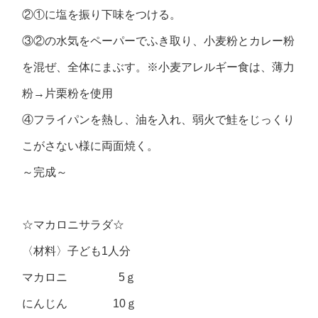
②①に塩を振り下味をつける。
③②の水気をペーパーでふき取り、小麦粉とカレー粉
を混ぜ、全体にまぶす。※小麦アレルギー食は、薄力
粉→片栗粉を使用
④フライパンを熱し、油を入れ、弱火で鮭をじっくり
こがさない様に両面焼く。
～完成～
☆マカロニサラダ☆
〈材料〉子ども1人分
マカロニ 5ｇ
にんじん 10ｇ