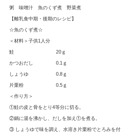
粥 味噌汁 魚のくず煮 野菜煮
【離乳食中期・後期のレシピ】
☆魚のくず煮☆
＜材料＞子供1人分
鮭 20ｇ
かつおだし 0.1ｇ
しょうゆ 0.8ｇ
片栗粉 0.5ｇ
＜作り方＞
①鮭の皮と骨をとり4等分に切る。
②鍋に湯を沸かし、だしを加え①を煮る。
③ しょうゆで味を調え、水溶き片栗粉でとろみを付