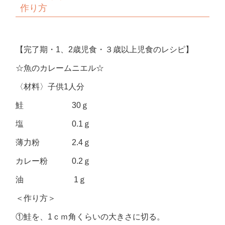
作り方
【完了期・1、2歳児食・３歳以上児食のレシピ】
☆魚のカレームニエル☆
〈材料〉子供1人分
鮭 30ｇ
塩 0.1ｇ
薄力粉 2.4ｇ
カレー粉 0.2ｇ
油 1ｇ
＜作り方＞
①鮭を、1ｃｍ角くらいの大きさに切る。