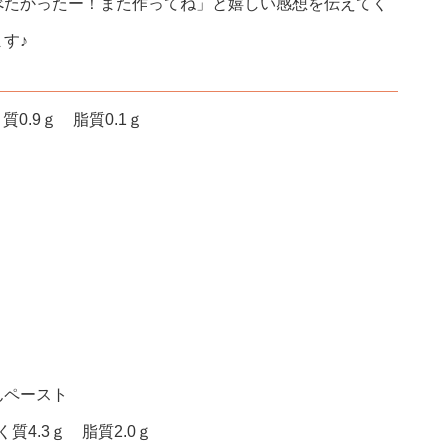
べたかったー！また作ってね」と嬉しい感想を伝えてく
す♪
0.9ｇ 脂質0.1ｇ
んペースト
質4.3ｇ 脂質2.0ｇ