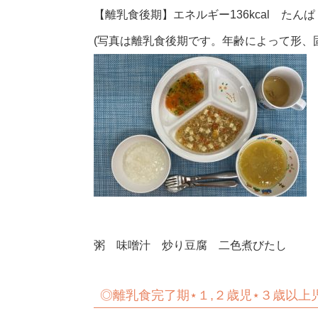
【離乳食後期】エネルギー136kcal たんぱく
(写真は離乳食後期です。年齢によって形、
粥 味噌汁 炒り豆腐 二色煮びたし
◎
離乳食完了期⋆１,２歳児⋆３歳以