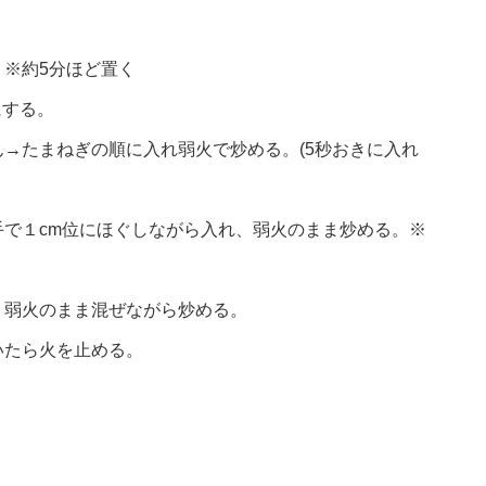
※約5分ほど置く
にする。
→たまねぎの順に入れ弱火で炒める。(5秒おきに入れ
で１cm位にほぐしながら入れ、弱火のまま炒める。※
、弱火のまま混ぜながら炒める。
いたら火を止める。