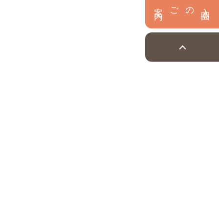
内
入
園
のご案