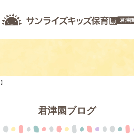
君津
つ】
君津園ブログ