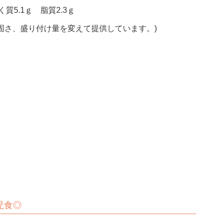
質5.1ｇ 脂質2.3ｇ
固さ、盛り付け量を変えて提供しています。)
上児食◎