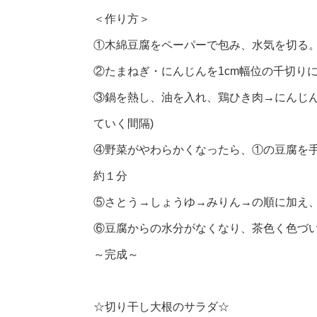
＜作り方＞
①木綿豆腐をペーパーで包み、水気を切る。
②たまねぎ・にんじんを1cm幅位の千切り
③鍋を熱し、油を入れ、鶏ひき肉→にんじん
ていく間隔)
④野菜がやわらかくなったら、①の豆腐を手
約１分
⑤さとう→しょうゆ→みりん→の順に加え
⑥豆腐からの水分がなくなり、茶色く色づ
～完成～
☆切り干し大根のサラダ☆