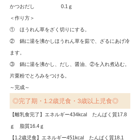
かつおだし 0.1ｇ
＜作り方＞
① ほうれん草をざく切りにする。
② 鍋に湯を沸かしほうれん草を茹で、ざるにあげ冷
ます。
③ 鍋に湯を沸かし、だし、醤油、②を入れ煮込む。
片栗粉でとろみをつける。
～完成～
◎
完了期・1.2歳児食・3歳以上児食◎
【離乳食完了】エネルギー434kcal たんぱく質17.8
ｇ 脂質16.4ｇ
【1.2歳児食】エネルギー451kcal たんぱく質18.1