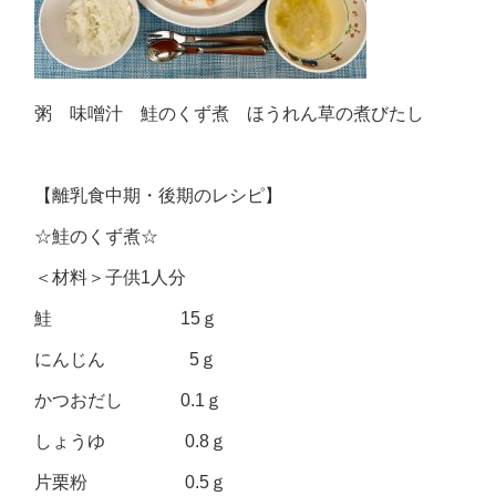
粥 味噌汁 鮭のくず煮 ほうれん草の煮びたし
【離乳食中期・後期のレシピ】
☆鮭のくず煮☆
＜材料＞子供1人分
鮭 15ｇ
にんじん 5ｇ
かつおだし 0.1ｇ
しょうゆ 0.8ｇ
片栗粉 0.5ｇ