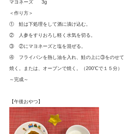
マヨネーズ 3g
＜作り方＞
① 鮭は下処理をして酒に漬け込む。
② 人参をすりおろし軽く水気を切る。
③ ②にマヨネーズと塩を混ぜる。
④ フライパンを熱し油を入れ、鮭の上に③をのせて
焼く。または、オーブンで焼く。（200℃で１５分）
～完成～
【午後おやつ】