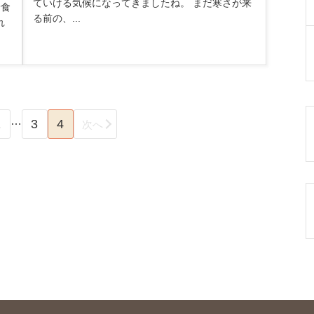
ていける気候になってきましたね。 まだ寒さが来
給食
る前の、...
れ
…
1
3
4
次へ