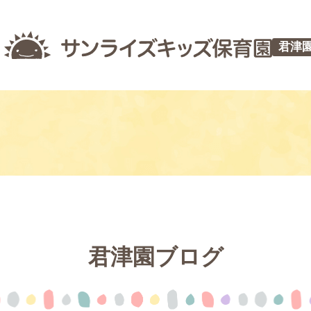
君津
君津園ブログ