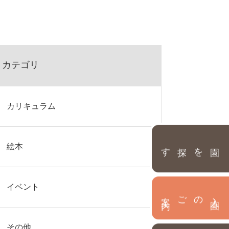
カテゴリ
カリキュラム
園を探す
絵本
イベント
内
入
園
のご案
その他