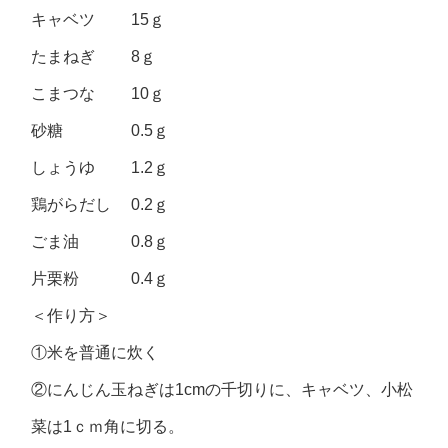
キャベツ 15ｇ
たまねぎ 8ｇ
こまつな 10ｇ
砂糖 0.5ｇ
しょうゆ 1.2ｇ
鶏がらだし 0.2ｇ
ごま油 0.8ｇ
片栗粉 0.4ｇ
＜作り方＞
①米を普通に炊く
②にんじん玉ねぎは1cmの千切りに、キャベツ、小松
菜は1ｃｍ角に切る。