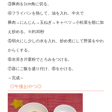
③豚肉を1cm角に切る。
④フライパンを熱して、油を入れ、中火で
豚肉→にんじん→玉ねぎ→キャベツ→小松菜を順に加
え炒める。※約30秒
⑤弱火にし少しの水を入れ、炒め煮にして野菜をやわ
からくする。
⑥水溶き片栗粉でとろみをつける。
⑦器にご飯を盛り付け、⑥をかける。
～完成～
◎午後おやつ◎