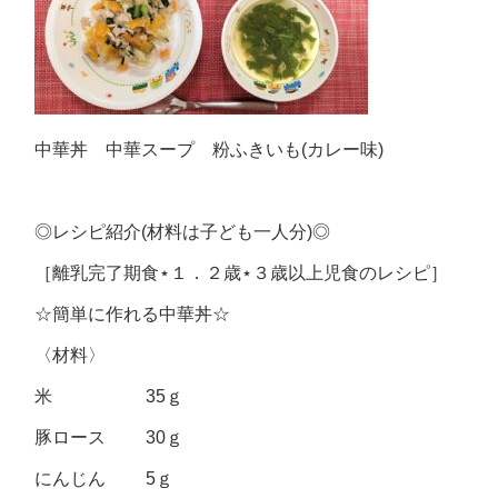
中華丼 中華スープ 粉ふきいも(カレー味)
◎レシピ紹介(材料は子ども一人分)◎
［離乳完了期食⋆１．２歳⋆３歳以上児食のレシピ］
☆簡単に作れる中華丼☆
〈材料〉
米 35ｇ
豚ロース 30ｇ
にんじん 5ｇ