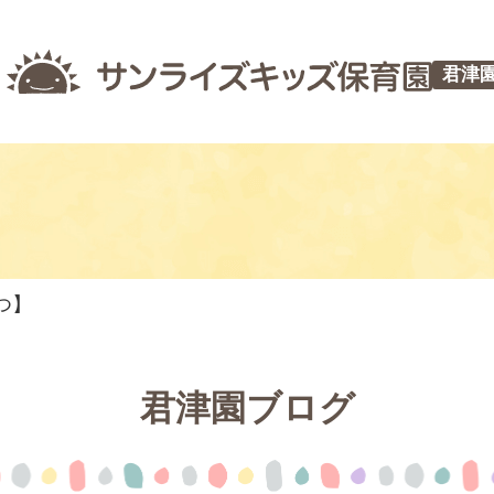
君津
つ】
君津園ブログ