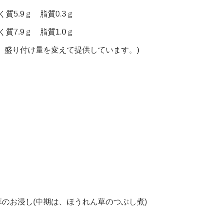
質5.9ｇ 脂質0.3ｇ
質7.9ｇ 脂質1.0ｇ
、盛り付け量を変えて提供しています。)
のお浸し(中期は、ほうれん草のつぶし煮)