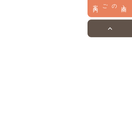
内
入
園
のご案