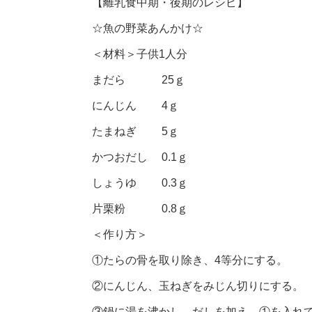
【離乳食中期・後期のレシピ】
☆魚の野菜あんかけ☆
＜材料＞子供1人分
まだら 25ｇ
にんじん 4ｇ
たまねぎ 5ｇ
かつおだし 0.1ｇ
しょうゆ 0.3ｇ
片栗粉 0.8ｇ
＜作り方＞
①たらの骨を取り除き、4等分にする。
②にんじん、玉ねぎをみじん切りにする。
③鍋に湯を沸かし、だしを加え、①を入れ