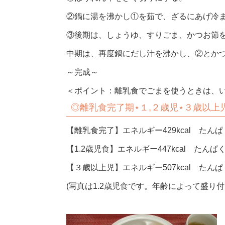
②鍋に湯を沸かし①を茹で、ざるにあげ冷
③後期は、しょうゆ、すりごま、かつお節
中期は、再度鍋にだし汁を沸かし、②とか
～完成～
＜ポイント：離乳食でごまを使うときは、
◎
離乳食完了期⋆１,２歳児⋆３歳以上
【離乳食完了】エネルギー429kcal たんぱく
【1.2歳児食】エネルギー447kcal たんぱく
【３歳以上児】エネルギー507kcal たんぱく
(写真は1.2歳児食です。年齢によって盛り