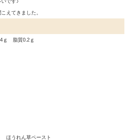
いです♪
聞こえてきました。
4ｇ 脂質0.2ｇ
ト ほうれん草ペースト