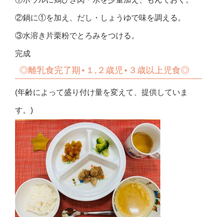
②鍋に①を加え、だし・しょうゆで味を調える。
③水溶き片栗粉でとろみをつける。
完成
◎
離乳食完了期⋆１,２歳児⋆３歳以上児食◎
(年齢によって盛り付け量を変えて、提供していま
す。)