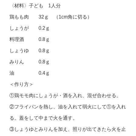
〈材料〉子ども 1人分
鶏もも肉 32ｇ （1cm角に切る）
しょうが 0.2ｇ
料理酒 0.8ｇ
しょうゆ 0.8ｇ
みりん 0.8ｇ
油 0.4ｇ
＜作り方＞
①鶏モモ肉にしょうが・酒を入れ、混ぜ合わせる。
②フライパンを熱し、油を入れて弱火にして①を入れ
る。蓋をして中まで火を通す。
③しょうゆとみりんを加え、照りが出てきたら火を止