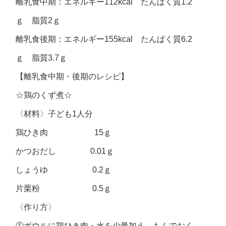
離乳食中期：エネルギー112kcal たんぱく質1.2
ｇ 脂質2ｇ
離乳食後期：エネルギー155kcal たんぱく質6.2
ｇ 脂質3.7ｇ
【離乳食中期・後期のレシピ】
☆鶏のくず煮☆
〈材料〉子ども1人分
鶏ひき肉 15ｇ
かつおだし 0.01ｇ
しょうゆ 0.2ｇ
片栗粉 0.5ｇ
〈作り方〉
①ボウルに鶏ひき肉・水を少量加え、もんでおく。