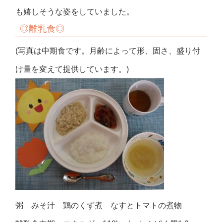
も嬉しそうな姿をしていました。
◎離乳食◎
(写真は中期食です。月齢によって形、固さ、盛り付
け量を変えて提供しています。)
粥 みそ汁 鶏のくず煮 なすとトマトの煮物