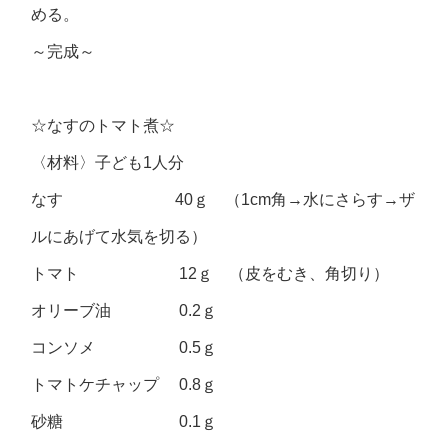
める。
～完成～
☆なすのトマト煮☆
〈材料〉子ども1人分
なす 40ｇ （1cm角→水にさらす→ザ
ルにあげて水気を切る）
トマト 12ｇ （皮をむき、角切り）
オリーブ油 0.2ｇ
コンソメ 0.5ｇ
トマトケチャップ 0.8ｇ
砂糖 0.1ｇ