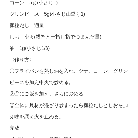
コーン 5ｇ(小さじ1)
グリンピース 5g(小さじ山盛り1)
顆粒だし 適量
しお 少々(親指と一指し指でつまんだ量)
油 1g(小さじ1/3)
〈作り方〉
①フライパンを熱し油を入れ、ツナ、コーン、グリン
ピースを加え中火で炒める。
②①にご飯を加え、さらに炒める。
③全体に具材が混ざり炒まったら顆粒だしとしおを加
え味を調え火を止める。
完成