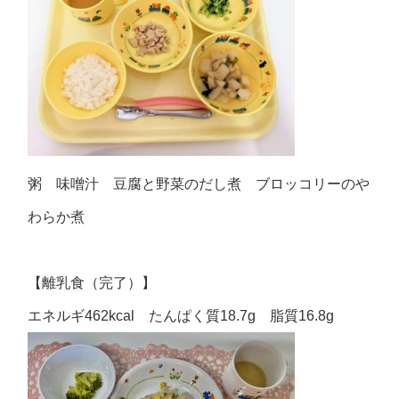
粥 味噌汁 豆腐と野菜のだし煮 ブロッコリーのや
わらか煮
【離乳食（完了）】
エネルギ462kcal たんぱく質18.7g 脂質16.8g