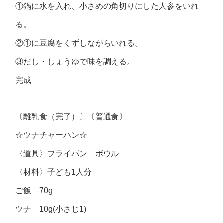
①鍋に水を入れ、小さめの角切りにした人参をいれ
る。
②①に豆腐をくずしながらいれる。
③だし・しょうゆで味を調える。
完成
〔離乳食（完了）〕〔普通食〕
☆ツナチャーハン☆
〈道具〉フライパン ボウル
〈材料〉子ども1人分
ご飯 70g
ツナ 10g(小さじ1)