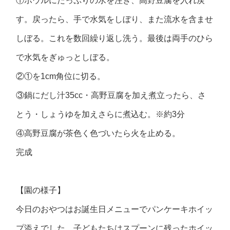
①ボウルにたっぷりの水を注ぎ、高野豆腐を入れ戻
す。戻ったら、手で水気をしぼり、また流水を含ませ
しぼる。これを数回繰り返し洗う。最後は両手のひら
で水気をぎゅっとしぼる。
②①を1cm角位に切る。
③鍋にだし汁35cc・高野豆腐を加え煮立ったら、さ
とう・しょうゆを加えさらに煮込む。※約3分
④高野豆腐が茶色く色づいたら火を止める。
完成
【園の様子】
今日のおやつはお誕生日メニューでパンケーキホイッ
プ添えでした。子どもたちはスプーンに残ったホイッ