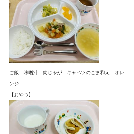
ご飯 味噌汁 肉じゃが キャベツのごま和え オレ
ンジ
【おやつ】