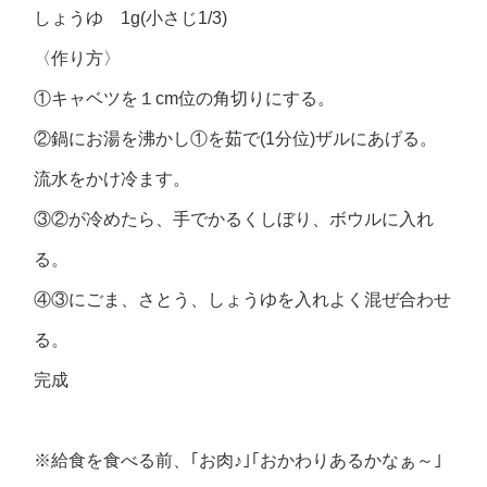
しょうゆ 1g(小さじ1/3)
〈作り方〉
①キャベツを１cm位の角切りにする。
②鍋にお湯を沸かし①を茹で(1分位)ザルにあげる。
流水をかけ冷ます。
③②が冷めたら、手でかるくしぼり、ボウルに入れ
る。
④③にごま、さとう、しょうゆを入れよく混ぜ合わせ
る。
完成
※給食を食べる前、｢お肉♪｣｢おかわりあるかなぁ～｣