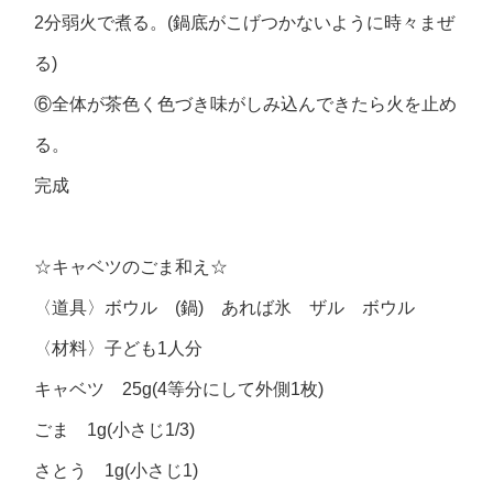
2分弱火で煮る。(鍋底がこげつかないように時々まぜ
る)
⑥全体が茶色く色づき味がしみ込んできたら火を止め
る。
完成
☆キャベツのごま和え☆
〈道具〉ボウル (鍋) あれば氷 ザル ボウル
〈材料〉子ども1人分
キャベツ 25g(4等分にして外側1枚)
ごま 1g(小さじ1/3)
さとう 1g(小さじ1)