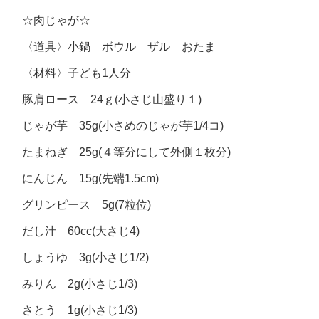
☆肉じゃが☆
〈道具〉小鍋 ボウル ザル おたま
〈材料〉子ども1人分
豚肩ロース 24ｇ(小さじ山盛り１)
じゃが芋 35g(小さめのじゃが芋1/4コ)
たまねぎ 25g(４等分にして外側１枚分)
にんじん 15g(先端1.5cm)
グリンピース 5g(7粒位)
だし汁 60cc(大さじ4)
しょうゆ 3g(小さじ1/2)
みりん 2g(小さじ1/3)
さとう 1g(小さじ1/3)