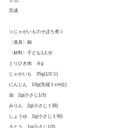
完成
☆じゃがいものそぼろ煮☆
〈道具〉鍋
〈材料〉子ども1人分
とりひき肉 ８g
じゃがいも 35g(1/3コ)
にんじん 10g(先端１cm位)
油 2g(小さじ1/3)
みりん 2g(小さじ１弱)
しょうゆ 2g(小さじ１弱)
さとう 1g(小さじ1/3)