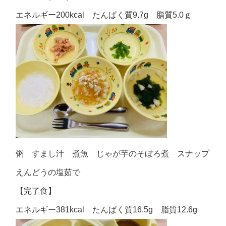
エネルギー200kcal たんぱく質9.7g 脂質5.0ｇ
粥 すまし汁 煮魚 じゃが芋のそぼろ煮 スナップ
えんどうの塩茹で
【完了食】
エネルギー381kcal たんぱく質16.5g 脂質12.6g