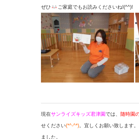
ぜひ
ご家庭でもお読みくださいね!(^^)!
現在
サンライズキッズ君津園
では、
随時園
せください
(*^-^*)
。宜しくお願い致します。
ました。