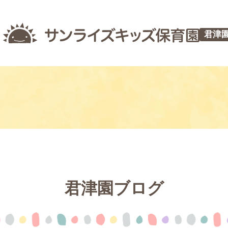
君津
君津園ブログ