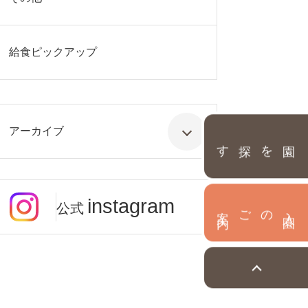
給食ピックアップ
アーカイブ
園を探す
instagram
公式
内
入
園
のご案