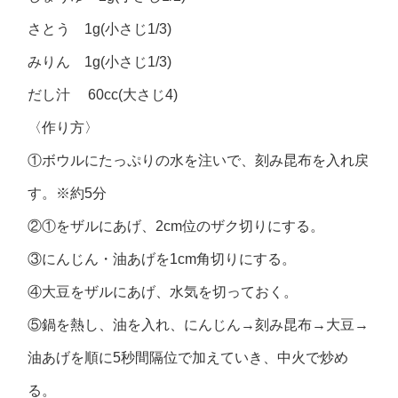
さとう 1g(小さじ1/3)
みりん 1g(小さじ1/3)
だし汁 60cc(大さじ4)
〈作り方〉
①ボウルにたっぷりの水を注いで、刻み昆布を入れ戻
す。※約5分
②①をザルにあげ、2cm位のザク切りにする。
③にんじん・油あげを1cm角切りにする。
④大豆をザルにあげ、水気を切っておく。
⑤鍋を熱し、油を入れ、にんじん→刻み昆布→大豆→
油あげを順に5秒間隔位で加えていき、中火で炒め
る。