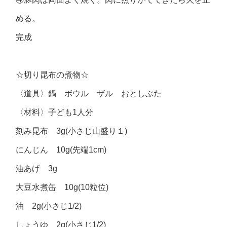
める。
完成
☆切り昆布の煮物☆
〈道具〉鍋 ボウル ザル おとしぶた
〈材料〉子ども1人分
刻み昆布 3g(小さじ山盛り１)
にんじん 10g(先端1cm)
油あげ 3g
大豆水煮缶 10g(10粒位)
油 2g(小さじ1/2)
しょうゆ 2g(小さじ1/2)